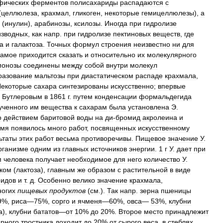
фических
ферментов
полисахариды
распадаются
с
(
целлюлеза
,
крахмал
,
гликоген
,
некоторые
гемицеллюлезы
),
а
(
инулин
),
арабинозы
,
ксилозы
.
Иногда
при
гидролизе
изводных
,
как
напр
.
при
гидролизе
пектиновых
веществ
,
где
а
и
галактоза
.
Точных
формул
строения
неизвестно
ни
для
самое
приходится
сказать
и
относительно
их
молекулярного
монозы
соединены
между
собой
внутри
молекул
разование
мальтозы
при
диастатическом
распаде
крахмала
,
екоторые
сахара
синтезированы
искусственно
;
впервые
Бутлеровым
в
1861
г
.
путем
конденсации
формальдегида
ученного
им
вещества
к
сахарам
была
установлена
Э
.
о
действием
баритовой
воды
на
ди
-
бромид
акролеина
и
емя
появилось
много
работ
,
посвященных
искусственному
ьтаты
этих
работ
весьма
противоречивы
.
Пищевое
значение
У
.
рганизме
одним
из
главных
источников
энергии
.
1
г
У
.
дает
при
м
человека
получает
необходимое
для
него
количество
У
.
ком
(
лактоза
),
главным
же
образом
с
растительной
в
виде
ридов
и
т
.
д
.
Особенно
велико
значение
крахмала
,
ногих
пищевых
продуктов
(
см
.).
Так
напр
.
зерна
пшеницы
9
%,
риса
—
75
%,
сорго
и
ячменя
—
60
%,
овса
—
53
%,
клубни
а
),
клубни
бататов
—
от
10
%
до
20
%.
Второе
место
принадлежит
арного
тростника
доходит
до
20
%
от
сырого
веса
,
в
стеблях