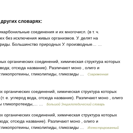
других словарях:
карбонильные соединения и их многочисл. (в т. ч.
х без исключения живых организмов. У. делят на
ариды. Большинство природных У. производные… …
х органических соединений, химическая структура которых
вода; отсюда название). Различают моно , олиго и
 гликопротеины, гликолипиды, гликозиды …
Современная
 органических соединений, химическая структура которых
. е. углерод вода, отсюда название). Различают моно , олиго
оды гликопротеиды,… …
Большой Энциклопедический словарь
органических соединений, химическая структура которых
вода; отсюда название). Различают моно , олиго и
 гликопротеины, гликолипиды, гликозиды …
Иллюстрированный