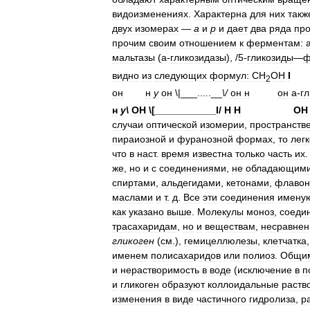
видоизменениях
.
Характерна
для
них
такж
двух
изомерах
—
а
и
р
и
дает
два
ряда
про
прочим
своим
отношением
к
ферментам:
мальтазы
(
а
-
гликозидазы
), /
5
-
гликозиды
—
ф
видно
из
следующих
формул:
СН
ОН
I
2
он
н
у
он
\|
___.....__
\/
он
н
он
а
-
г
н
у
\
ОН
\[___________
I
/
Н
Н
ОН
случаи
оптической
изомерии
,
пространств
пираиозной
и
фуранозной
формах
,
то
легк
что
в
наст
.
время
известна
только
часть
их
же
,
но
и
с
соединениями
,
не
обладающим
спиртами
,
альдегидами
,
кетонами
,
флаво
маслами
и
т
.
д
.
Все
эти
соединения
имену
как
указано
выше
.
Молекулы
моноз
,
соеди
трасахаридам
,
но
и
веществам
,
несравнен
гликоген
(
см
.),
гемицеллюлезы
,
клетчатка
именем
полисахаридов
или
полиоз
.
Общи
и
нерастворимость
в
воде
(
исключение
в
п
и
гликоген
образуют
коллоидальные
раств
изменения
в
виде
частичного
гидролиза
,
р