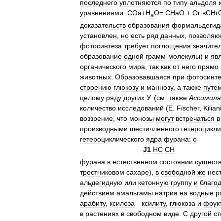
последнего
уплотняются
по
типу
альдоля
уравнениями:
СОа
+
Н
О
=
СНаО
+
Ог
вСНг
а
доказательств
образования
формальдегид
установлен
,
но
есть
ряд
данных
,
позволя
фотосинтеза
требует
поглощения
значите
образование
одной
грамм
-
молекулы
)
и
яв
органического
мира
,
так
как
от
него
прямо
животных
.
Образовавшаяся
при
фотосинте
строению
глюкозу
и
маннозу
,
а
также
путе
целому
ряду
других
У
. (
см
.
также
Ассимиля
количество
исследований
(
Е
.
Fischer
,
Kilian
воззрение
,
что
монозы
могут
встречаться
в
производными
шестичленного
гетероцикли
гетероциклического
ядра
фурана:
о
J1
НС
СН
фурана
в
естественном
состоянии
сущест
тростниковом
сахаре
),
в
свободной
же
нес
альдегидную
или
кетонную
группу
и
благо
действием
амальгамы
натрия
на
водные
р
арабиту
,
ксилоза
—
ксилиту
,
глюкоза
и
фрук
в
растениях
в
свободном
виде
.
С
другой
с