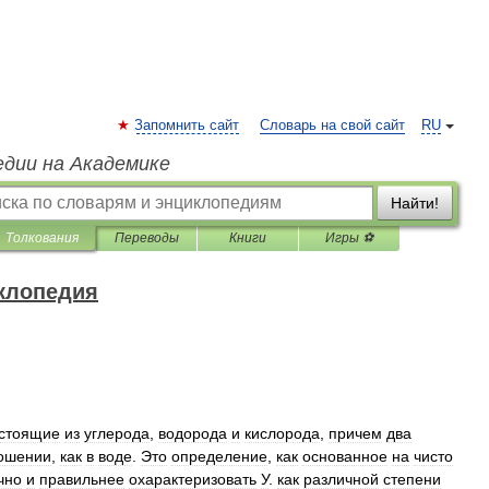
Запомнить сайт
Словарь на свой сайт
RU
едии на Академике
Найти!
Толкования
Переводы
Книги
Игры ⚽
клопедия
стоящие
из
углерода
,
водорода
и
кислорода
,
причем
два
ошении
,
как
в
воде
.
Это
определение
,
как
основанное
на
чисто
чно
и
правильнее
охарактеризовать
У
.
как
различной
степени