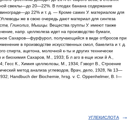
ной
свеклы
—
до
20
—
22
%.
В
плодах
банана
содержание
винограде
—
до
22
%
и
т
.
д
. —
Кроме
самих
У
.
материалом
для
.
Углеводы
же
в
свою
очередь
дают
материал
для
синтеза
ств
,
Гликолиз
,
Мышцы
.
Вещества
группы
У
.
имеют
также
ачение
,
напр
.
целлюлеза
идет
на
производство
бумаги
,
дное
Сахаров
—
фурфурол
,
получающийся
в
виде
отбросов
при
именение
в
производстве
искусственных
смол
,
бакелита
и
т
.
д
.
ого
спирта
,
ацетона
,
молочной
к
-
ты
и
других
технически
я
и
биохимия
Сахаров
,
М
.,
1933
;
Б
л
аго
в
еще
иски
й
А
.,
4
;
Гесс
К
.,
Химия
целлюлозы
,
М
.,
1934
;
Гэворт
В
.,
Строение
ический
метод
анализа
углеводов
,
Врач
,
дело
,
1928
, №
13
—
1932
;
Handbuch
der
Biochemie
,
hrsg
.
v
.
С
.
Oppenhelmer
,
В
.
I
—
УГЛЕКИСЛОТА