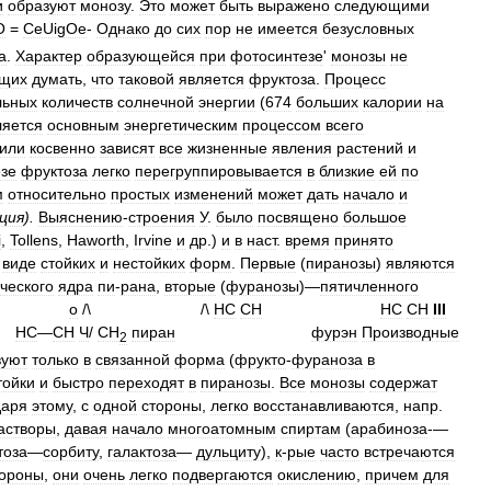
и
образуют
монозу
.
Это
может
быть
выражено
следующими
О
=
CeUigOe
-
Однако
до
сих
пор
не
имеется
безусловных
а
.
Характер
образующейся
при
фотосинтезе
'
монозы
не
ющих
думать
,
что
таковой
является
фруктоза
.
Процесс
льных
количеств
солнечной
энергии
(
674
больших
калории
на
ляется
основным
энергетическим
процессом
всего
или
косвенно
зависят
все
жизненные
явления
растений
и
зе
фруктоза
легко
перегруппировывается
в
близкие
ей
по
м
относительно
простых
изменений
может
дать
начало
и
ция
).
Выяснению
-
строения
У
.
было
посвящено
большое
i
,
Tollens
,
Haworth
,
Irvine
и
др
.)
и
в
наст
.
время
принято
виде
стойких
и
нестойких
форм
.
Первые
(
пиранозы
)
являются
ческого
ядра
пи
-
рана
,
вторые
(
фуранозы
)—
пятичленного
о
/\
/\
НС
СН
НС
СН
III
НС
—
СН
Ч
/
СН
пиран
фурэн
Производные
2
вуют
только
в
связанной
форма
(
фрукто
-
фураноза
в
тойки
и
быстро
переходят
в
пиранозы
.
Все
монозы
содержат
даря
этому
,
с
одной
стороны
,
легко
восстанавливаются
,
напр
.
астворы
,
давая
начало
многоатомным
спиртам
(
арабиноза
-—
тоза
—
сорбиту
,
галактоза
—
дульциту
),
к
-
рые
часто
встречаются
тороны
,
они
очень
легко
подвергаются
окислению
,
причем
для