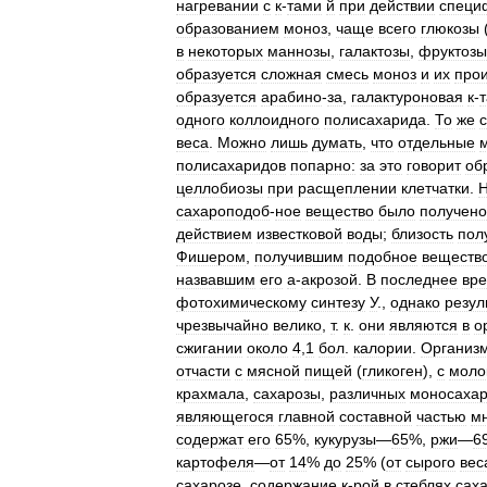
нагревании
с
к
-
тами
й
при
действии
специ
образованием
моноз
,
чаще
всего
глюкозы
в
некоторых
маннозы
,
галактозы
,
фруктозы
образуется
сложная
смесь
моноз
и
их
про
образуется
арабино
-
за
,
галактуроновая
к
-
т
одного
коллоидного
полисахарида
.
То
же
веса
.
Можно
лишь
думать
,
что
отдельные
полисахаридов
попарно:
за
это
говорит
об
целлобиозы
при
расщеплении
клетчатки
.
Н
сахароподоб
-
ное
вещество
было
получено
действием
известковой
воды
;
близость
пол
Фишером
,
получившим
подобное
веществ
назвавшим
его
а
-
акрозой
.
В
последнее
вр
фотохимическому
синтезу
У
.,
однако
резул
чрезвычайно
велико
,
т
.
к
.
они
являются
в
о
сжигании
около
4
,
1
бол
.
калории
.
Организ
отчасти
с
мясной
пищей
(
гликоген
),
с
моло
крахмала
,
сахарозы
,
различных
моносаха
являющегося
главной
составной
частью
м
содержат
его
65
%,
кукурузы
—
65
%,
ржи
—
6
картофеля
—
от
14
%
до
25
% (
от
сырого
вес
сахарозе
,
содержание
к
-
рой
в
стеблях
сах