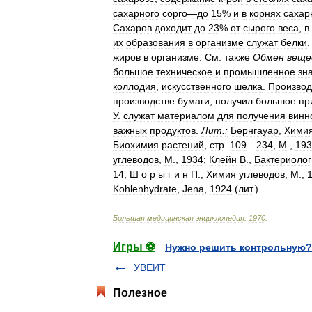
сахарного
сорго
—
до
15
%
и
в
корнях
сахар
Сахаров
доходит
до
23
%
от
сырого
веса
,
в
их
образования
в
организме
служат
белки
жиров
в
организме
.
См
.
также
Обмен
веще
большое
техническое
и
промышленное
зн
коллодия
,
искусственного
шелка
.
Произво
производстве
бумаги
,
получил
большое
пр
У
.
служат
материалом
для
получения
винн
важных
продуктов
.
Лит
.
:
Бернгауар
,
Хими
Биохимия
растений
,
стр
.
109
—
234
,
М
.,
193
углеводов
,
М
.,
1934
;
Клейн
В
.,
Бактериолог
14
;
Ш
о
р
ы
г
и
н
П
.,
Химия
углеводов
,
М
.,
Kohlenhydrate
,
Jena
,
1924
(
лит
.).
Большая
медицинская
энциклопедия
.
1970
.
Игры ⚽
Нужно решить контрольную?
УВЕИТ
Полезное