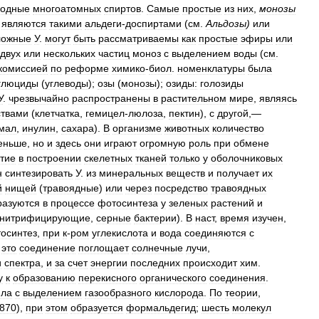
водные
многоатомных
спиртов
.
Самые
простые
из
них
,
монозы
являются
такими
альдеги
-
доспиртами
(
см
.
Альдозы
)
или
ложные
У
.
могут
быть
рассматриваемы
как
простые
эфиры
или
двух
или
нескольких
частиц
моноз
с
выделением
воды
(
см
.
комиссией
по
реформе
химико
-
биол
.
номенклатуры
была
глюциды
(
углеводы
);
озы
(
монозы
);
озиды:
голозиды
У
.
чрезвычайно
распространены
в
растительном
мире
,
являясь
твами
(
клетчатка
,
гемицел
-
люлоза
,
пектин
),
с
другой
,—
мал
,
инулин
,
сахара
).
В
организме
животных
количество
еньше
,
но
и
здесь
они
играют
огромную
роль
при
обмене
стие
в
построении
скелетных
тканей
только
у
оболочниковых
н
синтезировать
У
.
из
минеральных
веществ
и
получает
их
й
нищей
(
травоядные
)
или
через
посредство
травоядных
разуются
в
процессе
фотосинтеза
у
зеленых
растений
и
нитрифицирующие
,
серные
бактерии
).
В
наст
,
время
изучен
,
осинтез
,
при
к
-
ром
углекислота
и
вода
соединяются
с
;
это
соединение
поглощает
солнечные
лучи
,
и
спектра
,
и
за
счет
энергии
последних
происходит
хим
.
у
к
образованию
перекисного
органического
соединения
.
ила
с
выделением
газообразного
кислорода
.
По
теории
,
870
),
при
этом
образуется
формальдегид
;
шесть
молекул