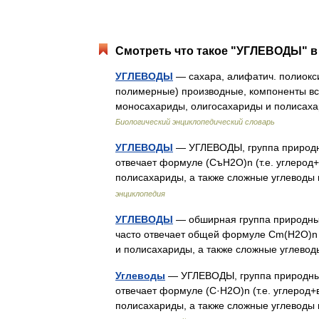
Смотреть что такое "УГЛЕВОДЫ" в 
УГЛЕВОДЫ
— сахара, алифатич. полиокси
полимерные) производные, компоненты все
моносахариды, олигосахариды и полисах
Биологический энциклопедический словарь
УГЛЕВОДЫ
— УГЛЕВОДЫ, группа природны
отвечает формуле (CъH2O)n (т.е. углерод+
полисахариды, а также сложные углеводы
энциклопедия
УГЛЕВОДЫ
— обширная группа природных
часто отвечает общей формуле Cm(H2O)n (т
и полисахариды, а также сложные углев
Углеводы
— УГЛЕВОДЫ, группа природных 
отвечает формуле (C·H2O)n (т.е. углерод+
полисахариды, а также сложные углеводы