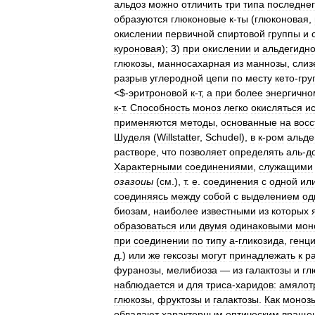
альдоз
можно
отличить
три
типа
последнег
образуются
глюконовые
к
-
ты
(
глюконовая
,
окислении
первичной
спиртовой
группы
и
куроновая
);
3
)
при
окислении
и
альдегидн
глюкозы
,
манносахарная
из
маннозы
,
слиз
разрыв
углеродной
цепи
по
месту
кето
-
гру
<$-
эритроновой
к
-
т
,
а
при
более
энергично
к
-
т
.
Способность
моноз
легко
окисляться
и
применяются
методы
,
основанные
на
вос
Шуделя
(
Willstatter
,
Schudel
),
в
к
-
ром
альде
растворе
,
что
позволяет
определять
аль
-
д
Характерными
соединениями
,
служащими
озазоиы
(
см
.),
т
.
е
.
соединения
с
одной
ил
соединяясь
между
собой
с
выделением
од
биозам
,
наиболее
известными
из
которых
образоваться
или
двумя
одинаковыми
мон
при
соединении
по
типу
а
-
гликозида
,
генц
д
.)
или
же
гексозы
могут
принадлежать
к
р
фуранозы
,
мелибиоза
—
из
галактозы
и
гл
наблюдается
и
для
триса
-
харидов:
амялот
глюкозы
,
фруктозы
и
галактозы
.
Как
моноз
обладают
характерным
оптическим
враще