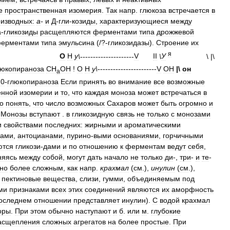
е
пространственная
изомерия
.
Так
напр
.
глюкоза
встречается
в
изводных:
а
-
и
Д
-
гли
-
козиды
,
характеризующиеся
между
а
-
гликозиды
расщепляются
ферментами
типа
дрожжевой
ерментами
типа
эмульсина
(/?-
гликозидазы
).
Строение
их
я
О
Н
у
\
---------------------
V
II
\
У
\
|\
люкопираноза
СН
ОН
!
О
Н
у
\
-----------------------
V
ОН
|\
он
а
0
-
глюкопираноза
Если
принять
во
внимание
все
возможные
енной
изомерии
и
то
,
что
каждая
моноза
может
встречаться
в
о
понять
,
что
число
возможных
Сахаров
может
быть
огромно
и
.
Монозы
вступают
.
в
гликозидную
связь
не
только
с
монозами
и
свойствами
последних:
жирными
и
ароматическими
нами
,
антоцианами
,
пурино
-
выми
основаниями
,
горчичными
ются
гликози
-
дами
и
по
отношению
к
ферментам
ведут
себя
,
няясь
между
собой
,
могут
дать
начало
не
только
ди
-,
три
-
и
те
-
но
более
сложным
,
как
напр
.
крахмал
(
см
.),
инулин
(
см
.),
,
пектиновые
вещества
,
слизи
,
гумми
,
объединяемым
под
ми
признаками
всех
этих
соединений
являются
их
аморфность
оследнем
отношении
представляет
инулин
).
С
водой
крахмал
оры
.
При
этом
обычно
наступают
и
б
.
или
м
.
глубокие
асщепления
сложных
агрегатов
на
более
простые
.
При