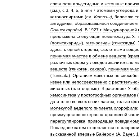
сложности
альдегидные
и
кетонные
произ
(
см
.),
с
3
,
4
,
5
,
6
или
7
атомами
углерода
и
кетоноспиртами
(
см
.
Кетозы
),
более
же
с
ангидриды
,
образовавшиеся
соединением
Полисахариды
).
В
1927
г
.
Международной
предложена
следующая
номенклатура
У
.
:
(
полисахариды
),
гете
-
розиды
(
гликозиды
).
здесь
,
с
одной
стороны
,
скелетными
вещес
принимая
участие
в
обмене
веществ
(
крах
различных
форм
углеводов
значительно
м
веществ
(
гликоген
,
сахара
),
принимая
уча
(
Tunicata
).
Организм
животных
не
способе
извне
или
непосредственно
с
растительно
животных
(
плотоядные
).
В
растениях
У
.
об
хемосинтеза
у
прототрофных
организмов
(
да
и
то
не
во
всех
своих
частях
,
только
фот
молекулой
аедепого
пигмента
хлорофила
преимущественно
-
красно
-
оранжевой
част
перегруппировка
,
приводящая
повидимом
Последнее
затем
отщепляется
от
хлороф
высказанной
впервые
Байером
(
A
.
Bayer
,
1