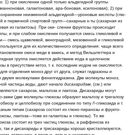
о:
1
)
при
окислении
одной
только
альдегидной
группы
манноновая
,
галактоновая
,
ара
-
боновая
,
ксилоновая
);
2
)
при
сохранении
неизменной
альдегидной
—
уроновые
кислоты
(
глю
-
ой
и
первичной
спиртовой
групп
—
сахарные
к
-
ты
(
сахарная
из
евая
из
галактозы
).
При
оки
-
слении
фруктозы
происходит
ппы
,
и
при
слабом
окислении
получается
смесь
гликолевой
и
м
—
смесь
щавелевой
,
виноградной
,
мезовинной
и
гликолевой
спользуется
для
их
количественного
определения:
чаще
всего
становлении
окиси
меди
в
закись
,
и
метод
Вильштеттера
и
гидная
группа
окисляется
действием
иода
в
щелочном
озы
в
присутствии
кетоз
,
т
.
к
.
последние
иодом
не
окисляются
.
для
отделения
моноз
друг
от
друга
,
служат
гидразоны
и
и
двумя
молекулами
фенилгидразина
.
Две
молекулы
моноз
,
ной
частицы
.
воды
,
дают
начало
дисахаридам
,
(
см
.)
или
являются
сахароза
,
мальтоза
и
лактоза
.
Дисахариды
могут
о
-
зами
(
две
молекулы
глюкозы
образуют
мальтозу
и
трегалозу
иобиозу
и
целлобиозу
при
соединении
по
типу
/!-
гликозида
и
т
.
азным
типам
(
сахароза
состоит
из
глюко
-
пиранозы
и
фрукто
-
юкозы
,
лактоза
—
тоже
из
галактозы
и
глюкозы
).
То
же
риоза
состоит
из
трех
частиц
глюкозы
,
а
раффиноза
из
ы
,
так
и
дисахариды
и
трисахариды
хорошо
кристаллизуются
,
нием
,
встречаясь
в
правых
,
левых
и
неактивных