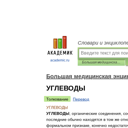
Словари и энциклоп
academic.ru
Большая медицинская энциклопедия
Большая медицинская энци
УГЛЕВОДЫ
Толкование
Перевод
УГЛЕВОДЫ
УГЛЕВОДЫ
,
органические
соединения
,
со
последние
обычно
находятся
в
том
же
отн
формальном
признаке
,
конечно
недостато